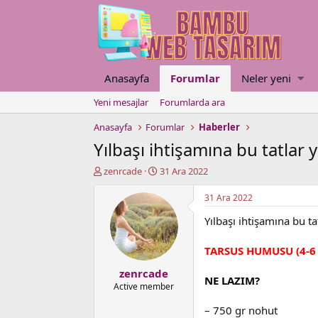
Anasayfa
Forumlar
Neler yeni
Yeni mesajlar
Forumlarda ara
Anasayfa
Forumlar
Haberler
Yılbaşı ihtişamına bu tatlar 
K
B
zenrcade
31 Ara 2022
o
a
n
ş
31 Ara 2022
u
l
Yılbaşı ihtişamına bu t
y
a
u
n
b
g
TARSUS HUMUSU (4-6 
a
ı
zenrcade
ş
ç
NE LAZIM?
l
t
Active member
a
a
– 750 gr nohut
t
r