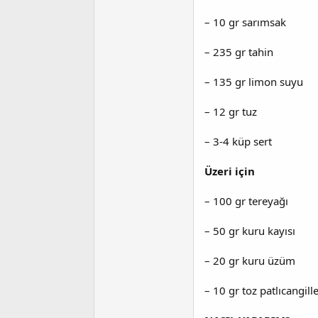
a
i
n
h
– 10 gr sarımsak
i
– 235 gr tahin
– 135 gr limon suyu
– 12 gr tuz
– 3-4 küp sert
Üzeri için
– 100 gr tereyağı
– 50 gr kuru kayısı
– 20 gr kuru üzüm
– 10 gr toz patlıcangill