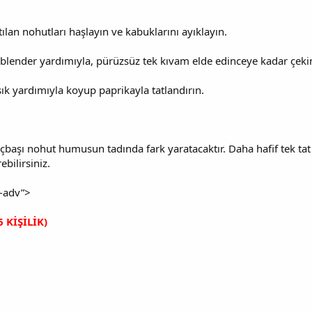
ılan nohutları haşlayın ve kabuklarını ayıklayın.
blender yardımıyla, pürüzsüz tek kıvam elde edinceye kadar çekin
k yardımıyla koyup paprikayla tatlandırın.
çbaşı nohut humusun tadında fark yaratacaktır. Daha hafif tek tat 
ebilirsiniz.
e-adv”>
 KİŞİLİK)