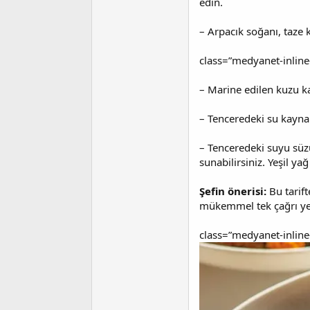
edin.
– Arpacık soğanı, taze k
class=”medyanet-inlin
– Marine edilen kuzu ka
– Tenceredeki su kaynam
– Tenceredeki suyu süzü
sunabilirsiniz. Yeşil 
Şefin önerisi:
Bu tarift
mükemmel tek çağrı ye
class=”medyanet-inlin