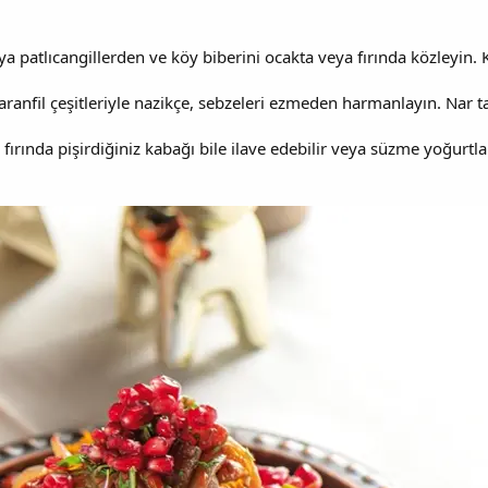
a patlıcangillerden ve köy biberini ocakta veya fırında közleyin. 
karanfil çeşitleriyle nazikçe, sebzeleri ezmeden harmanlayın. Nar ta
 fırında pişirdiğiniz kabağı bile ilave edebilir veya süzme yoğurtl