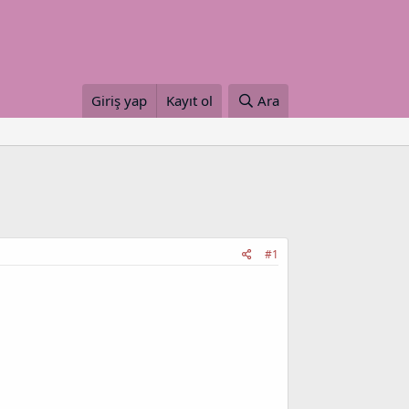
Giriş yap
Kayıt ol
Ara
#1