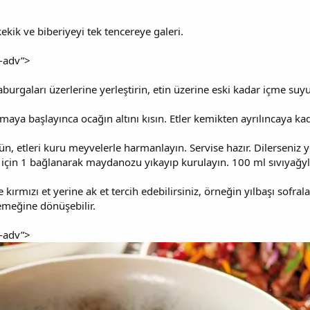
ekik ve biberiyeyi tek tencereye galeri.
e-adv”>
burgaları üzerlerine yerleştirin, etin üzerine eski kadar içme suyu
aya başlayınca ocağın altını kısın. Etler kemikten ayrılıncaya kad
n, etleri kuru meyvelerle harmanlayın. Servise hazır. Dilerseniz ye
yağ için 1 bağlanarak maydanozu yıkayıp kurulayın. 100 ml sıvıya
e kırmızı et yerine ak et tercih edebilirsiniz, örneğin yılbaşı sofral
meğine dönüşebilir.
e-adv”>