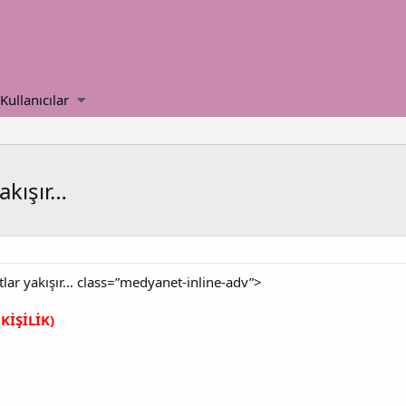
Kullanıcılar
yakışır…
atlar yakışır… class=”medyanet-inline-adv”>
KİŞİLİK)