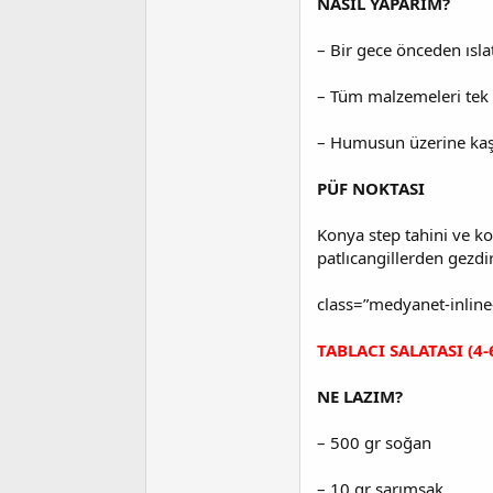
NASIL YAPARIM?
– Bir gece önceden ıslat
– Tüm malzemeleri tek 
– Humusun üzerine kaşı
PÜF NOKTASI
Konya step tahini ve ko
patlıcangillerden gezdir
class=”medyanet-inlin
TABLACI SALATASI (4-6
NE LAZIM?
– 500 gr soğan
– 10 gr sarımsak