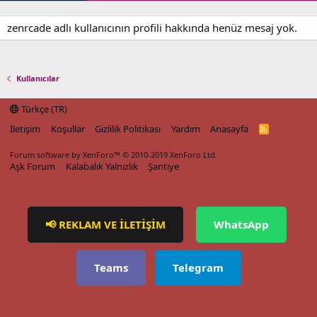
zenrcade adlı kullanıcının profili hakkında henüz mesaj yok.
Kullanıcılar
Türkçe (TR)
İletişim
Koşullar
Gizlilik Politikası
Yardım
Anasayfa
R
S
S
Forum software by XenForo™
© 2010-2019 XenForo Ltd.
Aşk Forum
Kalabalık Yalnızlık
Şantiye
📢 REKLAM VE İLETİŞİM
WhatsApp
Teams
Telegram