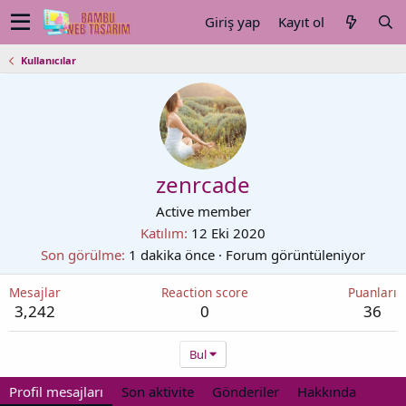
Giriş yap
Kayıt ol
Kullanıcılar
zenrcade
Active member
Katılım
12 Eki 2020
Son görülme
1 dakika önce
·
Forum görüntüleniyor
Mesajlar
Reaction score
Puanları
3,242
0
36
Bul
Profil mesajları
Son aktivite
Gönderiler
Hakkında