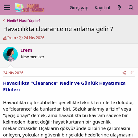
Giriş yap
Kayıt ol
Nedir? Nasıl Yapılır?
Havacılıkta clearance ne anlama gelir ?
K
B
Irem
24 Nis 2026
o
a
n
ş
Irem
u
l
New member
y
a
u
n
b
g
24 Nis 2026
#1
a
ı
ş
ç
Havacılıkta “Clearance” Nedir ve Günlük Hayatımıza
l
t
Etkileri
a
a
t
r
Havacılıkla ilgili sohbetler genellikle teknik terimlerle doludur,
a
i
ve “clearance” da bunlardan biri. Sözlük anlamıyla “izin” veya
n
h
“geçiş onayı” demek, ama havacılıkta bu kavram sadece bir
i
kelimeden ibaret değil; hayat kurtaran bir güvenlik
mekanizmasıdır. Uçakların gökyüzünde birbirine çarpmasını
önleyen, yolcuların güvenli bir şekilde hedeflerine ulaşmasını