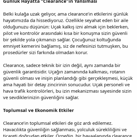
Günlük Hayatta “Clearance”in Yansıması
Belki kulağa uzak geliyor, ama clearance’in etkilerini günlük
hayatımızda da hissediyoruz. Özellikle seyahat eden bir aile
olduğunuzu düşünün: Uçak kalkış izni almak için beklerken,
pilot ve kontrolör arasındaki kısa bir konuşma sizin güvenli
bir şekilde yola çıkmanızı sağlar. Çocuğunuz koltuğunda
emniyet kemerini bağlamış, siz de nefesinizi tutmuşken, bu
prosedürler sizi farkında olmadan korur.
Clearance, sadece teknik bir izin değil, aynı zamanda bir
güvenlik garantisidir. Uçağın zamanında kalkması, rotanın
güvenli olması ve inişin planlandığı gibi gerçekleşmesi, küçük
ama hayati bir detay zincirinin sonucudur. Uçak personeli ve
hava trafik kontrolörleri, bu izin mekanizması sayesinde sizin
ve sevdiklerinizin güvenliğini sağlar.
Toplumsal ve Ekonomik Etkiler
Clearance’in toplumsal etkileri de göz ardı edilemez.
Havacılıkta güvenliğin sağlanması, yolculuk sürekliliğini ve
ticareti doğrudan etkiler. Örneğin, bir havaalanında clearance