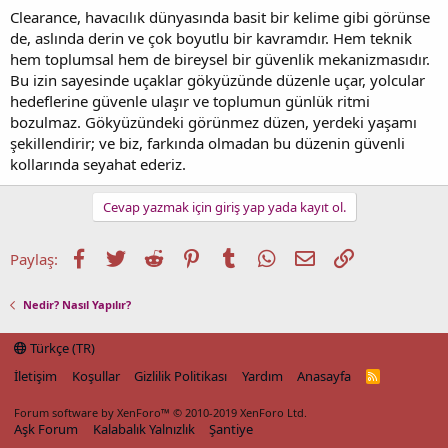
Clearance, havacılık dünyasında basit bir kelime gibi görünse
de, aslında derin ve çok boyutlu bir kavramdır. Hem teknik
hem toplumsal hem de bireysel bir güvenlik mekanizmasıdır.
Bu izin sayesinde uçaklar gökyüzünde düzenle uçar, yolcular
hedeflerine güvenle ulaşır ve toplumun günlük ritmi
bozulmaz. Gökyüzündeki görünmez düzen, yerdeki yaşamı
şekillendirir; ve biz, farkında olmadan bu düzenin güvenli
kollarında seyahat ederiz.
Cevap yazmak için giriş yap yada kayıt ol.
Facebook
Twitter
Reddit
Pinterest
Tumblr
WhatsApp
E-posta
Link
Paylaş:
Nedir? Nasıl Yapılır?
Türkçe (TR)
İletişim
Koşullar
Gizlilik Politikası
Yardım
Anasayfa
R
S
S
Forum software by XenForo™
© 2010-2019 XenForo Ltd.
Aşk Forum
Kalabalık Yalnızlık
Şantiye