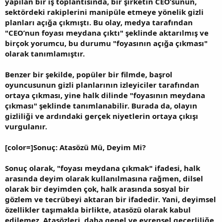
yapılan bir iş toplantısında, bir şirketin CEO’sunun,
sektördeki rakiplerini manipüle etmeye yönelik gizli
planları açığa çıkmıştı. Bu olay, medya tarafından
"CEO’nun foyası meydana çıktı" şeklinde aktarılmış ve
birçok yorumcu, bu durumu "foyasının açığa çıkması"
olarak tanımlamıştır.
Benzer bir şekilde, popüler bir filmde, başrol
oyuncusunun gizli planlarının izleyiciler tarafından
ortaya çıkması, yine halk dilinde "foyasının meydana
çıkması" şeklinde tanımlanabilir. Burada da, olayın
gizliliği ve ardındaki gerçek niyetlerin ortaya çıkışı
vurgulanır.
[color=]Sonuç: Atasözü Mü, Deyim Mi?
Sonuç olarak, "foyası meydana çıkmak" ifadesi, halk
arasında deyim olarak kullanılmasına rağmen, dilsel
olarak bir deyimden çok, halk arasında sosyal bir
gözlem ve tecrübeyi aktaran bir ifadedir. Yani, deyimsel
özellikler taşımakla birlikte, atasözü olarak kabul
edilemez. Atasözleri, daha genel ve evrensel geçerliliğe