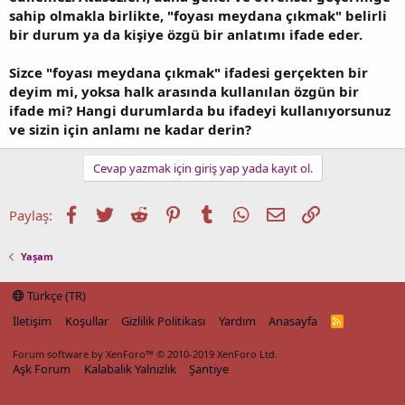
sahip olmakla birlikte, "foyası meydana çıkmak" belirli
bir durum ya da kişiye özgü bir anlatımı ifade eder.
Sizce "foyası meydana çıkmak" ifadesi gerçekten bir
deyim mi, yoksa halk arasında kullanılan özgün bir
ifade mi? Hangi durumlarda bu ifadeyi kullanıyorsunuz
ve sizin için anlamı ne kadar derin?
Cevap yazmak için giriş yap yada kayıt ol.
Facebook
Twitter
Reddit
Pinterest
Tumblr
WhatsApp
E-posta
Link
Paylaş:
Yaşam
Türkçe (TR)
İletişim
Koşullar
Gizlilik Politikası
Yardım
Anasayfa
R
S
S
Forum software by XenForo™
© 2010-2019 XenForo Ltd.
Aşk Forum
Kalabalık Yalnızlık
Şantiye