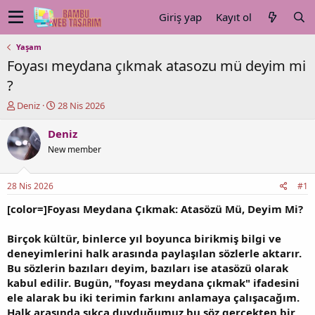
Giriş yap
Kayıt ol
Yaşam
Foyası meydana çıkmak atasozu mü deyim mi
?
K
B
Deniz
28 Nis 2026
o
a
n
ş
Deniz
u
l
New member
y
a
u
n
b
g
28 Nis 2026
#1
a
ı
ş
ç
[color=]Foyası Meydana Çıkmak: Atasözü Mü, Deyim Mi?
l
t
a
a
Birçok kültür, binlerce yıl boyunca birikmiş bilgi ve
t
r
deneyimlerini halk arasında paylaşılan sözlerle aktarır.
a
i
Bu sözlerin bazıları deyim, bazıları ise atasözü olarak
n
h
kabul edilir. Bugün, "foyası meydana çıkmak" ifadesini
i
ele alarak bu iki terimin farkını anlamaya çalışacağım.
Halk arasında sıkça duyduğumuz bu söz gerçekten bir