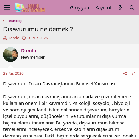
Giriş yap
Kayıt ol
Teknoloji
Dışavurumu ne demek ?
K
B
Damla
28 Nis 2026
o
a
n
ş
Damla
u
l
New member
y
a
u
n
b
g
28 Nis 2026
#1
a
ı
ş
ç
Dışavurum: İnsan Davranışlarının Bilimsel Yansıması
l
t
a
a
Dışavurum, insan davranışlarını anlamada ve çözümlemede
t
r
kullanılan önemli bir kavramdır. Psikoloji, sosyoloji, biyoloji
a
i
ve nöroloji gibi farklı bilim dallarında dışavurum, bireylerin
n
h
içsel duygularını, düşüncelerini ve tutumlarını dışa vurma
i
biçimi olarak tanımlanır. Bu yazıda, dışavurumun bilimsel
temellerini inceleyecek, erkek ve kadınların dışavurum
davranışlarını nasıl farklı biçimlerde sergilediklerini veri odaklı