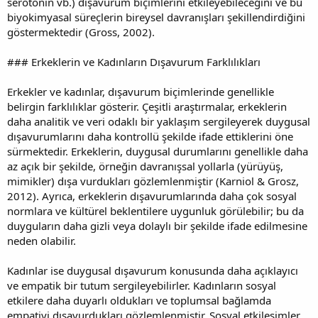
serotonin vb.) dışavurum biçimlerini etkileyebileceğini ve bu
biyokimyasal süreçlerin bireysel davranışları şekillendirdiğini
göstermektedir (Gross, 2002).
### Erkeklerin ve Kadınların Dışavurum Farklılıkları
Erkekler ve kadınlar, dışavurum biçimlerinde genellikle
belirgin farklılıklar gösterir. Çeşitli araştırmalar, erkeklerin
daha analitik ve veri odaklı bir yaklaşım sergileyerek duygusal
dışavurumlarını daha kontrollü şekilde ifade ettiklerini öne
sürmektedir. Erkeklerin, duygusal durumlarını genellikle daha
az açık bir şekilde, örneğin davranışsal yollarla (yürüyüş,
mimikler) dışa vurdukları gözlemlenmiştir (Karniol & Grosz,
2012). Ayrıca, erkeklerin dışavurumlarında daha çok sosyal
normlara ve kültürel beklentilere uygunluk görülebilir; bu da
duyguların daha gizli veya dolaylı bir şekilde ifade edilmesine
neden olabilir.
Kadınlar ise duygusal dışavurum konusunda daha açıklayıcı
ve empatik bir tutum sergileyebilirler. Kadınların sosyal
etkilere daha duyarlı oldukları ve toplumsal bağlamda
empatiyi dışavurdukları gözlemlenmiştir. Sosyal etkileşimler,