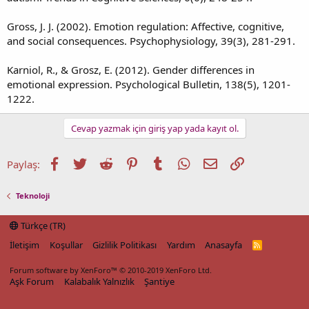
Gross, J. J. (2002). Emotion regulation: Affective, cognitive,
and social consequences. Psychophysiology, 39(3), 281-291.
Karniol, R., & Grosz, E. (2012). Gender differences in
emotional expression. Psychological Bulletin, 138(5), 1201-
1222.
Cevap yazmak için giriş yap yada kayıt ol.
Facebook
Twitter
Reddit
Pinterest
Tumblr
WhatsApp
E-posta
Link
Paylaş:
Teknoloji
Türkçe (TR)
İletişim
Koşullar
Gizlilik Politikası
Yardım
Anasayfa
R
S
S
Forum software by XenForo™
© 2010-2019 XenForo Ltd.
Aşk Forum
Kalabalık Yalnızlık
Şantiye