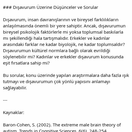
### Dışavurum Üzerine Düşünceler ve Sorular
Dışavurum, insan davranışlarının ve bireysel farklılıkların
anlaşılmasında önemli bir yere sahiptir. Ancak, dışavurumun
bireysel psikolojik faktörlerle mi yoksa toplumsal baskılarla
mı şekillendiği hala tartışmalıdır. Erkekler ve kadınlar
arasındaki farklar ne kadar biyolojik, ne kadar toplumsaldır?
Dışavurumun kültürel normlara bağlı olarak evrildiği
söylenebilir mi? Kadınlar ve erkekler dışavurum konusunda
eşit fırsatlara sahip mi?
Bu sorular, konu üzerinde yapılan araştırmalara daha fazla ışık
tutmayı ve dışavurumun çok yönlü yapısını anlamayı
sağlayabilir.
---
Kaynaklar:
Baron-Cohen, S. (2002). The extreme male brain theory of
autism. Trends in Cognitive Sciences, 6(6), 248-254.