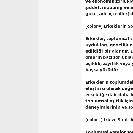
ve ekonomik zorluklar
şiddet, mobbing ve ay
gücü, aile içi roller
[color=] Erkeklerin S
Erkekler, toplumsal c
uydukları, genellikle 
edildiği bir alandır.
onların bazı zorlukl
açıklık, zayıflık vey
başka yüzüdür.
Erkeklerin toplumdaki
eleştirisi olarak değ
erkekliğe dair daha k
toplumsal eşitlik içi
deneyimlerinin ve so
[color=] Irk ve Sınıf
Toplumsal yapılar sade