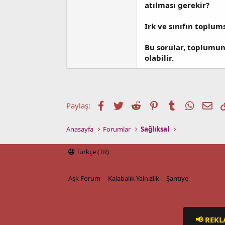
atılması gerekir?
Irk ve sınıfın toplum
Bu sorular, toplumun
olabilir.
Facebook
Twitter
Reddit
Pinterest
Tumblr
WhatsA
E-p
Paylaş:
Anasayfa
Forumlar
Sağlıksal
Türkçe (TR)
Aşk Forum
Kalabalık Yalnızlık
Şantiye
📢 REKL