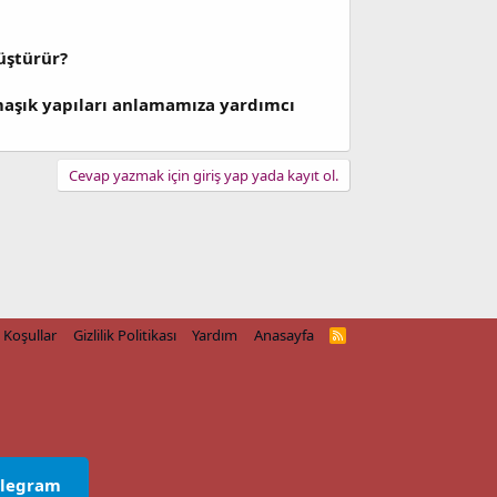
nüştürür?
rmaşık yapıları anlamamıza yardımcı
Cevap yazmak için giriş yap yada kayıt ol.
Koşullar
Gizlilik Politikası
Yardım
Anasayfa
R
S
S
elegram