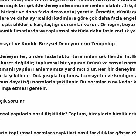
karmaşık bir şekilde deneyimlenmesine neden olabilir. Irkçıl
le birleşir ve daha fazla dezavantaj yaratır. Örneğin, düşük g
lere ve daha ayrıcalıklı kadınlara göre çok daha fazla engell
li eşitsizliklerle karşılaştığı durumlar vardır. Örneğin, bey
omik fırsatlarda ve toplumsal statüde daha fazla zorluk yaş
nsiyet ve Kimlik: Bireysel Deneyimlerin Zenginliği
deneyimler, birden fazla faktör tarafından şekillendirilir. B
 ibaret değildir; toplumsal bir yapının ürünü ve sosyal normla
tmanlı yapıları anlamamıza yardımcı olur. Her bir deneyim,
rla şekillenir. Dolayısıyla toplumsal cinsiyetin ve kimliğin 
un dayattığı normlarla şekillenir. Bu normların ne kadar k
inşa etmesi gerekir.
çık Sorular
sal yapılarla nasıl ilişkilidir? Toplum, bireylerin kimlikleri
?
rin toplumsal normlara tepkileri nasıl farklılıklar gösterir