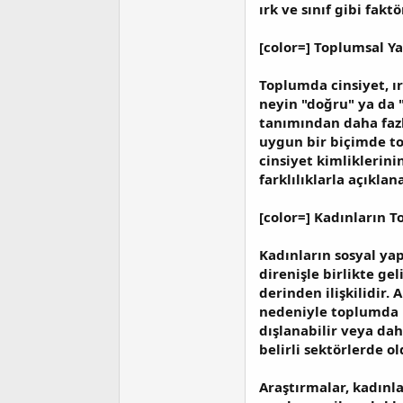
a
i
ırk ve sınıf gibi faktö
n
h
i
[color=] Toplumsal Yap
Toplumda cinsiyet, ır
neyin "doğru" ya da 
tanımından daha fazla
uygun bir biçimde to
cinsiyet kimliklerini
farklılıklarla açıkla
[color=] Kadınların T
Kadınların sosyal yap
direnişle birlikte ge
derinden ilişkilidir. 
nedeniyle toplumda ik
dışlanabilir veya dah
belirli sektörlerde ol
Araştırmalar, kadınl