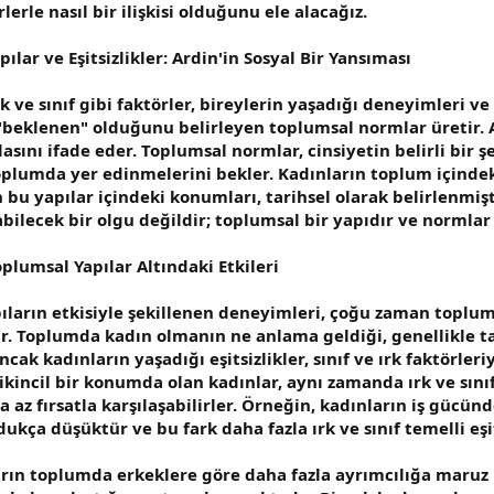
rlerle nasıl bir ilişkisi olduğunu ele alacağız.
ılar ve Eşitsizlikler: Ardin'in Sosyal Bir Yansıması
k ve sınıf gibi faktörler, bireylerin yaşadığı deneyimleri ve 
"beklenen" olduğunu belirleyen toplumsal normlar üretir. Ar
sını ifade eder. Toplumsal normlar, cinsiyetin belirli bir 
plumda yer edinmelerini bekler. Kadınların toplum içindeki
n bu yapılar içindeki konumları, tarihsel olarak belirlenmişt
nabilecek bir olgu değildir; toplumsal bir yapıdır ve normlar 
oplumsal Yapılar Altındaki Etkileri
ıların etkisiyle şekillenen deneyimleri, çoğu zaman toplumu
lir. Toplumda kadın olmanın ne anlama geldiği, genellikle ta
Ancak kadınların yaşadığı eşitsizlikler, sınıf ve ırk faktörleri
incil bir konumda olan kadınlar, aynı zamanda ırk ve sınıf 
a az fırsatla karşılaşabilirler. Örneğin, kadınların iş gücün
dukça düşüktür ve bu fark daha fazla ırk ve sınıf temelli eşit
arın toplumda erkeklere göre daha fazla ayrımcılığa maruz k