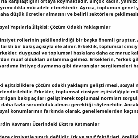
la karşılaştığını ortaya koymaktadır. Birçok kadın, yalnızca
rımcılıkla mücadele etmektedir. Ayrıca, toplumun genel yap
) daha düşük ücretler almasını ve belirli sektörlere çekilmes
osyal Yapılarla İlişkisi: Çözüm Odaklı Yaklaşımlar
insiyet rollerinin şekillendirdiği bir başka önemli gruptur
farklı bir bakış açısıyla ele alınır. Erkeklik, toplumsal cinsi
 Erkekler, duygusal ve toplumsal baskılara daha az maruz kal
ardan muaf oldukları anlamına gelmez. Erkeklerin, “erkek g
a yardıma ihtiyaç duymama gibi davranışlar sergilemeleri be
 eşitsizliklere çözüm odaklı yaklaşım geliştirmesi, sosyal 
erlendirilebilir. Erkekler, toplumsal cinsiyet eşitsizliğiyle 
ırılgan bakış açıları geliştirerek toplumsal normları sorgu
n daha fazla sorumluluk alması gerektiği söylenebilir. Anca
syal konumlarının farkında olarak, genellemelerden kaçın
: Ardin Kavramı Üzerindeki Ekstra Katmanlar
ce cinsiyetle sınırlı değildir. Irk ve sınıf faktörleri, özelli