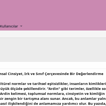
Kullanıcılar
msal Cinsiyet, Irk ve Sınıf Çerçevesinde Bir Değerlendirme
türel normlar ve tarihsel eşitsizlikler, insanların kimlikler
büyük ölçüde şekillendirir. "Ardin" gibi terimler, özellikle
 Ardin kelimesi, toplumsal normlara, cinsiyetin ve kimliğin
air zengin bir tartışma alanı sunar. Ancak, bu anlamlar yal
asıl ilişkilendiğini de anlamamıza yardımcı olur. Bu yazıda