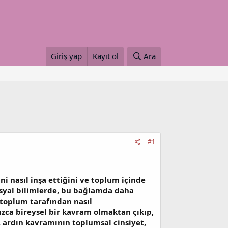
Giriş yap
Kayıt ol
Ara
#1
ini nasıl inşa ettiğini ve toplum içinde
 sosyal bilimlerde, bu bağlamda daha
 toplum tarafından nasıl
nızca bireysel bir kavram olmaktan çıkıp,
, ardın kavramının toplumsal cinsiyet,