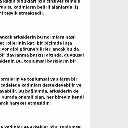
 kadın oldukları için cinsiyet temelli
ısı, kadınların belirli alanlarda (iş
ini teşvik etmektedir.
. Ancak erkeklerin bu normlara nasıl
yet rollerinin katı bir biçimde inşa
ıyor gibi görünebilirler, ancak bu da
ibi” davranma baskısı altında, duygusal
klenir. Bu, toplumsal baskıların bir
normların ve toplumsal yapıların bir
mücadelede kadınları destekleyebilir ve
layabilir. Bu bağlamda, erkeklerin de
k burada önemli olan, her bireyin kendi
arak hareket etmesidir.
kle kadınlar ve erkekler için, toplumsal