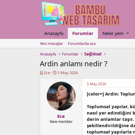
Anasayfa
Forumlar
Neler yeni
Yeni mesajlar
Forumlarda ara
Anasayfa
Forumlar
Sağlıksal
Ardin anlamı nedir ?
K
B
Ece
5 May 2026
o
a
n
ş
5 May 2026
u
l
[color=] Ardin: Toplu
y
a
u
n
b
g
Toplumsal yapılar, kül
a
ı
nasıl yer edindiğini 
Ece
ş
ç
derin anlamlar taşır.
l
t
New member
şekillendirildiğine d
a
a
toplumsal yapılarla n
t
r