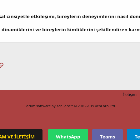
sal cinsiyetle etkileşimi, bireylerin deneyimlerini nasıl dö
 dinamiklerini ve bireylerin kimliklerini şekillendiren ka
pp
osta
Link
İletişim
Forum software by XenForo™
© 2010-2019 XenForo Ltd.
AM VE İLETİŞİM
WhatsApp
Teams
T