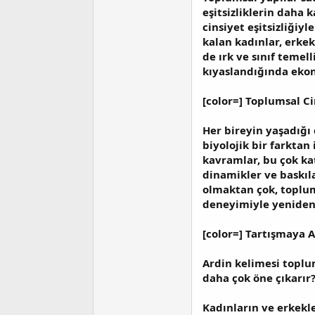
eşitsizliklerin daha 
cinsiyet eşitsizliğiy
kalan kadınlar, erkek
de ırk ve sınıf temel
kıyaslandığında ekon
[color=] Toplumsal Ci
Her bireyin yaşadığı 
biyolojik bir farktan
kavramlar, bu çok ka
dinamikler ve baskıla
olmaktan çok, toplum
deneyimiyle yeniden 
[color=] Tartışmaya A
Ardin kelimesi toplum
daha çok öne çıkarır
Kadınların ve erkekle