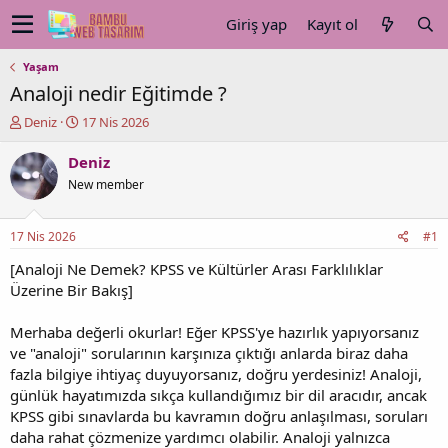
Giriş yap
Kayıt ol
Yaşam
Analoji nedir Eğitimde ?
K
B
Deniz
17 Nis 2026
o
a
n
ş
Deniz
u
l
New member
y
a
u
n
b
g
17 Nis 2026
#1
a
ı
ş
ç
[Analoji Ne Demek? KPSS ve Kültürler Arası Farklılıklar
l
t
Üzerine Bir Bakış]
a
a
t
r
Merhaba değerli okurlar! Eğer KPSS'ye hazırlık yapıyorsanız
a
i
ve "analoji" sorularının karşınıza çıktığı anlarda biraz daha
n
h
fazla bilgiye ihtiyaç duyuyorsanız, doğru yerdesiniz! Analoji,
i
günlük hayatımızda sıkça kullandığımız bir dil aracıdır, ancak
KPSS gibi sınavlarda bu kavramın doğru anlaşılması, soruları
daha rahat çözmenize yardımcı olabilir. Analoji yalnızca