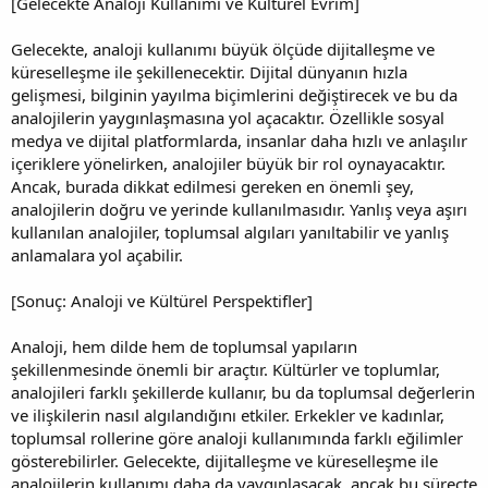
[Gelecekte Analoji Kullanımı ve Kültürel Evrim]
Gelecekte, analoji kullanımı büyük ölçüde dijitalleşme ve
küreselleşme ile şekillenecektir. Dijital dünyanın hızla
gelişmesi, bilginin yayılma biçimlerini değiştirecek ve bu da
analojilerin yaygınlaşmasına yol açacaktır. Özellikle sosyal
medya ve dijital platformlarda, insanlar daha hızlı ve anlaşılır
içeriklere yönelirken, analojiler büyük bir rol oynayacaktır.
Ancak, burada dikkat edilmesi gereken en önemli şey,
analojilerin doğru ve yerinde kullanılmasıdır. Yanlış veya aşırı
kullanılan analojiler, toplumsal algıları yanıltabilir ve yanlış
anlamalara yol açabilir.
[Sonuç: Analoji ve Kültürel Perspektifler]
Analoji, hem dilde hem de toplumsal yapıların
şekillenmesinde önemli bir araçtır. Kültürler ve toplumlar,
analojileri farklı şekillerde kullanır, bu da toplumsal değerlerin
ve ilişkilerin nasıl algılandığını etkiler. Erkekler ve kadınlar,
toplumsal rollerine göre analoji kullanımında farklı eğilimler
gösterebilirler. Gelecekte, dijitalleşme ve küreselleşme ile
analojilerin kullanımı daha da yaygınlaşacak, ancak bu süreçte