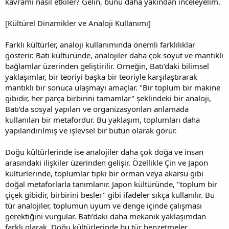
kavramı nasıl etkiler? Gelin, bunu daha yakından inceleyelim.
[Kültürel Dinamikler ve Analoji Kullanımı]
Farklı kültürler, analoji kullanımında önemli farklılıklar
gösterir. Batı kültüründe, analojiler daha çok soyut ve mantıklı
bağlamlar üzerinden geliştirilir. Örneğin, Batı’daki bilimsel
yaklaşımlar, bir teoriyi başka bir teoriyle karşılaştırarak
mantıklı bir sonuca ulaşmayı amaçlar. "Bir toplum bir makine
gibidir, her parça birbirini tamamlar" şeklindeki bir analoji,
Batı’da sosyal yapıları ve organizasyonları anlamada
kullanılan bir metafordur. Bu yaklaşım, toplumları daha
yapılandırılmış ve işlevsel bir bütün olarak görür.
Doğu kültürlerinde ise analojiler daha çok doğa ve insan
arasındaki ilişkiler üzerinden gelişir. Özellikle Çin ve Japon
kültürlerinde, toplumlar tıpkı bir orman veya akarsu gibi
doğal metaforlarla tanımlanır. Japon kültüründe, "toplum bir
çiçek gibidir, birbirini besler" gibi ifadeler sıkça kullanılır. Bu
tür analojiler, toplumun uyum ve denge içinde çalışması
gerektiğini vurgular. Batı’daki daha mekanik yaklaşımdan
farklı olarak, Doğu kültürlerinde bu tür benzetmeler,