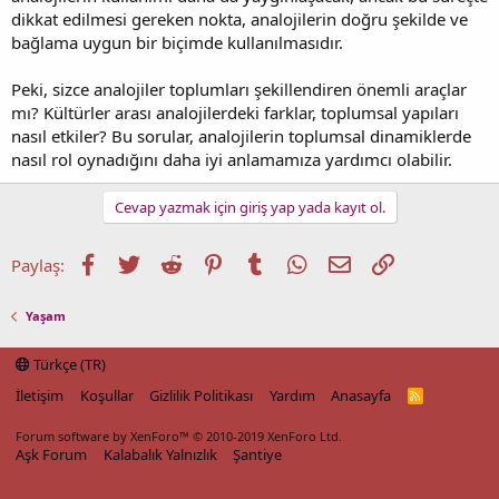
dikkat edilmesi gereken nokta, analojilerin doğru şekilde ve
bağlama uygun bir biçimde kullanılmasıdır.
Peki, sizce analojiler toplumları şekillendiren önemli araçlar
mı? Kültürler arası analojilerdeki farklar, toplumsal yapıları
nasıl etkiler? Bu sorular, analojilerin toplumsal dinamiklerde
nasıl rol oynadığını daha iyi anlamamıza yardımcı olabilir.
Cevap yazmak için giriş yap yada kayıt ol.
Facebook
Twitter
Reddit
Pinterest
Tumblr
WhatsApp
E-posta
Link
Paylaş:
Yaşam
Türkçe (TR)
İletişim
Koşullar
Gizlilik Politikası
Yardım
Anasayfa
R
S
S
Forum software by XenForo™
© 2010-2019 XenForo Ltd.
Aşk Forum
Kalabalık Yalnızlık
Şantiye