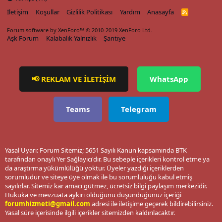
İletişim
Koşullar
Gizlilik Politikası
Yardım
Anasayfa
R
S
S
Forum software by XenForo™
© 2010-2019 XenForo Ltd.
Aşk Forum
Kalabalık Yalnızlık
Şantiye
📢 REKLAM VE İLETİŞİM
WhatsApp
Teams
Telegram
Yasal Uyarı: Forum Sitemiz; 5651 Sayılı Kanun kapsamında BTK
tarafından onaylı Yer Sağlayıcı'dır. Bu sebeple içerikleri kontrol etme ya
da araştırma yükümlülüğü yoktur. Üyeler yazdığı içeriklerden
sorumludur ve siteye üye olmak ile bu sorumluluğu kabul etmiş
sayılırlar. Sitemiz kar amacı gütmez, ücretsiz bilgi paylaşım merkezidir.
Hukuka ve mevzuata aykırı olduğunu düşündüğünüz içeriği
forumhizmeti@gmail.com
adresi ile iletişime geçerek bildirebilirsiniz.
Yasal süre içerisinde ilgili içerikler sitemizden kaldırılacaktır.