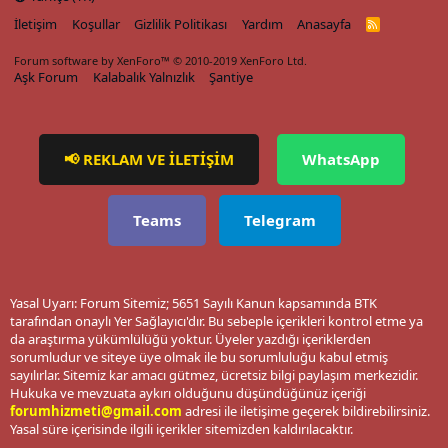
İletişim
Koşullar
Gizlilik Politikası
Yardım
Anasayfa
R
S
S
Forum software by XenForo™
© 2010-2019 XenForo Ltd.
Aşk Forum
Kalabalık Yalnızlık
Şantiye
📢 REKLAM VE İLETİŞİM
WhatsApp
Teams
Telegram
Yasal Uyarı: Forum Sitemiz; 5651 Sayılı Kanun kapsamında BTK
tarafından onaylı Yer Sağlayıcı'dır. Bu sebeple içerikleri kontrol etme ya
da araştırma yükümlülüğü yoktur. Üyeler yazdığı içeriklerden
sorumludur ve siteye üye olmak ile bu sorumluluğu kabul etmiş
sayılırlar. Sitemiz kar amacı gütmez, ücretsiz bilgi paylaşım merkezidir.
Hukuka ve mevzuata aykırı olduğunu düşündüğünüz içeriği
forumhizmeti@gmail.com
adresi ile iletişime geçerek bildirebilirsiniz.
Yasal süre içerisinde ilgili içerikler sitemizden kaldırılacaktır.