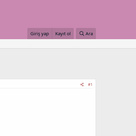
Giriş yap
Kayıt ol
Ara
#1