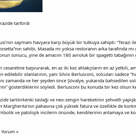
azide tarttırdı
si’nin saymanı havyara karşı büyük bir tutkuya sahipti: “Terazi ile
osetta”nın sahibi. Masada mı yoksa restoranın arka tarafında mı 
un sonucu, yine de amacını 180 avroluk bir spagetti tabağının 
 cesaretine başvurarak, en az iki kez ahlakçıların en az yetkili,
n edilebilir olanlarının, yani Silvio Berlusconi, solcuları sadece “
nı zamanda ve her şeyden önce Şövalye, yukarıda bahsedilen solc
ini” gösterdiklerini söyledi. Berlusconi bu konuda bir kez olsun ke
azide tartılırkenki taslağı ve neo-zengin hareketinin şehvetli yapı
n Margherita’nın pahasına çok yüksek fatura ve özellikle de korkm
mbolik ve patolojik incilerin önünde, kendilerinin anlamaya ve ko
1 Yorum »