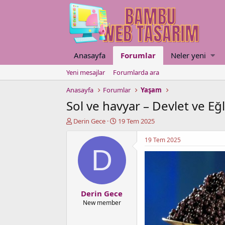
Anasayfa
Forumlar
Neler yeni
Yeni mesajlar
Forumlarda ara
Anasayfa
Forumlar
Yaşam
Sol ve havyar – Devlet ve Eğ
K
B
Derin Gece
19 Tem 2025
o
a
n
ş
19 Tem 2025
u
l
D
y
a
u
n
b
g
a
ı
Derin Gece
ş
ç
l
t
New member
a
a
t
r