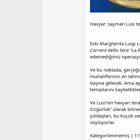
a
i
n
h
i
Havyar: sayman Lusi ter
Eski Margherita Luigi Lu
Corriere della Sera
“La R
edemediğimiz operasyon
Ve bu noktada, gerçeğin
muhaliflerinin en tahmi
başına gelecek. Ama ay
temaslarını kaybettikler
Ve Lusi’nin havyarı ter
Özgürlük” olarak biline
yoldaşları, bu küçük se
söylüyorlar.
Kategorilenmemiş | 1