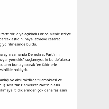
 tarttırdı” diye açıkladı Enrico Menicucci’ye
gerçekleştiğini hayal etmeye cesaret
giydirilmesinde buldu.
 ama aynı zamanda Demokrat Parti’nin
havyar yemekle” suçlamıyor, ki bu defalarca
uların bunu yaparak “en fakirlerle
sinlikle haklıydı.
şkanlığı ve aksi takdirde “Demokrasi ve
uş sessizlik Demokrat Parti’nin eski
rkmaya itildiklerinden çok daha fazlasını