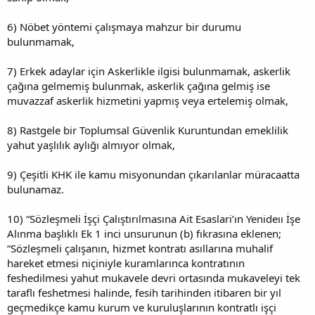
6) Nöbet yöntemi çalışmaya mahzur bir durumu
bulunmamak,
7) Erkek adaylar için Askerlikle ilgisi bulunmamak, askerlik
çağına gelmemiş bulunmak, askerlik çağına gelmiş ise
muvazzaf askerlik hizmetini yapmış veya ertelemiş olmak,
8) Rastgele bir Toplumsal Güvenlik Kuruntundan emeklilik
yahut yaşlılık aylığı almıyor olmak,
9) Çeşitli KHK ile kamu misyonundan çıkarılanlar müracaatta
bulunamaz.
10) “Sözleşmeli İşçi Çalıştırılmasına Ait Esaslari’ın Yenideıı İşe
Alınma başlıklı Ek 1 inci unsurunun (b) fıkrasına eklenen;
“Sözleşmeli çalışanın, hizmet kontratı asıllarına muhalif
hareket etmesi niçiniyle kuramlarınca kontratının
feshedilmesi yahut mukavele devri ortasında mukaveleyi tek
taraflı feshetmesi halinde, fesih tarihinden itibaren bir yıl
geçmedikçe kamu kurum ve kuruluşlarının kontratlı işçi