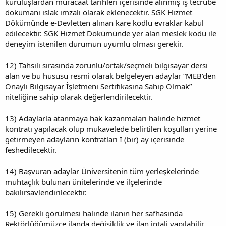
kuruluşlardan müracaat tarihleri içerisinde alınmış iş tecrübe
dokümanı ıslak imzalı olarak eklenecektir. SGK Hizmet
Dökümünde e-Devletten alınan kare kodlu evraklar kabul
edilecektir. SGK Hizmet Dökümünde yer alan meslek kodu ile
deneyim istenilen durumun uyumlu olması gerekir.
12) Tahsili sırasında zorunlu/ortak/seçmeli bilgisayar dersi
alan ve bu hususu resmi olarak belgeleyen adaylar “MEB’den
Onaylı Bilgisayar İşletmeni Sertifikasına Sahip Olmak”
niteliğine sahip olarak değerlendirilecektir.
13) Adaylarla atanmaya hak kazanmaları halinde hizmet
kontratı yapılacak olup mukavelede belirtilen koşulları yerine
getirmeyen adayların kontratları I (bir) ay içerisinde
feshedilecektir.
14) Başvuran adaylar Üniversitenin tüm yerleşkelerinde
muhtaçlık bulunan ünitelerinde ve ilçelerinde
bakılırsavlendirilecektir.
15) Gerekli görülmesi halinde ilanın her safhasında
Rektörlüğümüzce ilanda değişiklik ve ilan iptali yapılabilir.