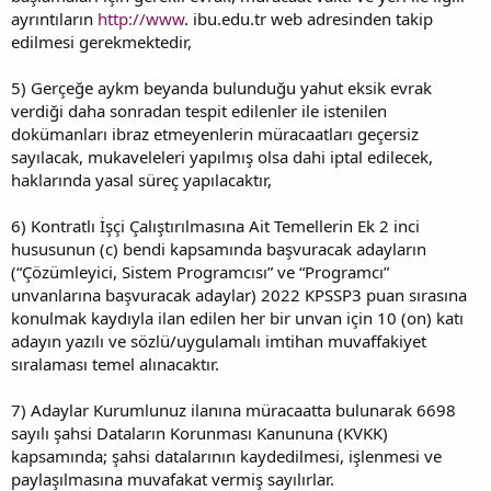
ayrıntıların
http://www
. ibu.edu.tr web adresinden takip
edilmesi gerekmektedir,
5) Gerçeğe aykm beyanda bulunduğu yahut eksik evrak
verdiği daha sonradan tespit edilenler ile istenilen
dokümanları ibraz etmeyenlerin müracaatları geçersiz
sayılacak, mukaveleleri yapılmış olsa dahi iptal edilecek,
haklarında yasal süreç yapılacaktır,
6) Kontratlı İşçi Çalıştırılmasına Ait Temellerin Ek 2 inci
hususunun (c) bendi kapsamında başvuracak adayların
(“Çözümleyici, Sistem Programcısı” ve “Programcı”
unvanlarına başvuracak adaylar) 2022 KPSSP3 puan sırasına
konulmak kaydıyla ilan edilen her bir unvan için 10 (on) katı
adayın yazılı ve sözlü/uygulamalı imtihan muvaffakiyet
sıralaması temel alınacaktır.
7) Adaylar Kurumlunuz ilanına müracaatta bulunarak 6698
sayılı şahsi Dataların Korunması Kanununa (KVKK)
kapsamında; şahsi datalarının kaydedilmesi, işlenmesi ve
paylaşılmasına muvafakat vermiş sayılırlar.