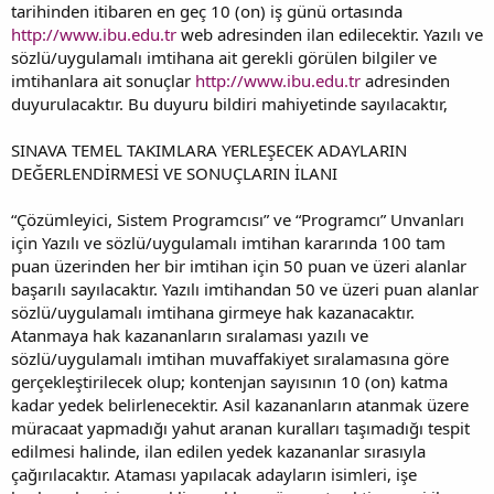
tarihinden itibaren en geç 10 (on) iş günü ortasında
http://www.ibu.edu.tr
web adresinden ilan edilecektir. Yazılı ve
sözlü/uygulamalı imtihana ait gerekli görülen bilgiler ve
imtihanlara ait sonuçlar
http://www.ibu.edu.tr
adresinden
duyurulacaktır. Bu duyuru bildiri mahiyetinde sayılacaktır,
SINAVA TEMEL TAKIMLARA YERLEŞECEK ADAYLARIN
DEĞERLENDİRMESİ VE SONUÇLARIN İLANI
“Çözümleyici, Sistem Programcısı” ve “Programcı” Unvanları
için Yazılı ve sözlü/uygulamalı imtihan kararında 100 tam
puan üzerinden her bir imtihan için 50 puan ve üzeri alanlar
başarılı sayılacaktır. Yazılı imtihandan 50 ve üzeri puan alanlar
sözlü/uygulamalı imtihana girmeye hak kazanacaktır.
Atanmaya hak kazananların sıralaması yazılı ve
sözlü/uygulamalı imtihan muvaffakiyet sıralamasına göre
gerçekleştirilecek olup; kontenjan sayısının 10 (on) katma
kadar yedek belirlenecektir. Asil kazananların atanmak üzere
müracaat yapmadığı yahut aranan kuralları taşımadığı tespit
edilmesi halinde, ilan edilen yedek kazananlar sırasıyla
çağırılacaktır. Ataması yapılacak adayların isimleri, işe