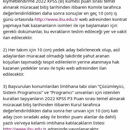
kıymetlendirme 2022 KPSS (B) kümesi puan sırası temel
alınarak müracaat bitiş tarihinden itibaren Komite tarafınca
değerlendirildikten daha sonra sonuçlar en geç 10 (on) iş
günü ortasında
http://www.ibu.edu.tr
web adresinden kontrat
yapmaya hak kazananların isimleri ile işe başlamaları için
gerekli dokümanlar, bu evrakların teslim edileceği yer ve vakit
ilan edilecektir.
2) Her takım için 10 (on) yedek aday belirlenecek olup, asil
adaylardan müracaat olmadığı takdirde yahut aranan
koşullan taşımadığı tespit edilenlerin yerine atanmaya hak
kazanan yedekler sırası ile tıpkı web adresinden ilan
edilecektir.
3) Başvurulan konumlardan İmtihana tabi olan “Çözümleyici,
Sistem Programcısı” ve “Programcı” unvanları için istenilen
kurallan taşıyanların 2022 KPSS P3 Puan sırası temel alınarak
müracaat bitiş tarihinden itibaren Kurul tarafınca
değerlendirildikten daha sonra her unvan için 10 (on) katı
aday (son sıradaki aday ile birebir puanı alanlar da dahil)
yazılı ve/veya kelamlı imtihana katılacakların listesi
http://www.ibu.edu.tr
adresinde yayınlanacaktır.