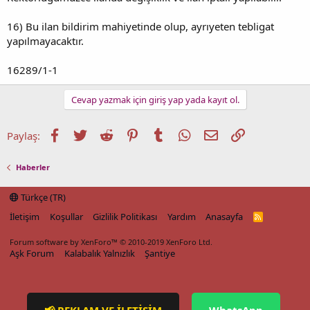
16) Bu ilan bildirim mahiyetinde olup, ayrıyeten tebligat
yapılmayacaktır.
16289/1-1
Cevap yazmak için giriş yap yada kayıt ol.
Facebook
Twitter
Reddit
Pinterest
Tumblr
WhatsApp
E-posta
Link
Paylaş:
Haberler
Türkçe (TR)
İletişim
Koşullar
Gizlilik Politikası
Yardım
Anasayfa
R
S
S
Forum software by XenForo™
© 2010-2019 XenForo Ltd.
Aşk Forum
Kalabalık Yalnızlık
Şantiye