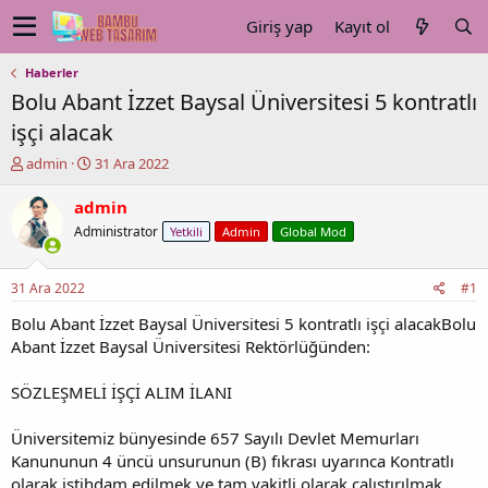
Giriş yap
Kayıt ol
Haberler
Bolu Abant İzzet Baysal Üniversitesi 5 kontratlı
işçi alacak
K
B
admin
31 Ara 2022
o
a
n
ş
admin
u
l
Administrator
Yetkili
Admin
Global Mod
y
a
u
n
b
g
31 Ara 2022
#1
a
ı
ş
ç
Bolu Abant İzzet Baysal Üniversitesi 5 kontratlı işçi alacakBolu
l
t
Abant İzzet Baysal Üniversitesi Rektörlüğünden:
a
a
t
r
SÖZLEŞMELİ İŞÇİ ALIM İLANI
a
i
n
h
Üniversitemiz bünyesinde 657 Sayılı Devlet Memurları
i
Kanununun 4 üncü unsurunun (B) fıkrası uyarınca Kontratlı
olarak istihdam edilmek ve tam vakitli olarak çalıştırılmak