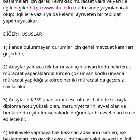
başlamaları için gerekli evraklar, müracaat vakti ve yeri ile
ilgili bilgiler
http://www.ibu.edu.tr
adresinde yayınlanacak
olup; İlgililere yazılı ya da kelamlı ayrıyeten bir tebligat
yapılmayacaktır.
DİĞER HUSUSLAR
1) İlanda bulunmayan durumlar için genel mevzuat kararları
geçerlidir,
2) Adaylar yalnızca tek bir unvan için unvan kodu belirterek
müracaat yapacaklardır. Birden çok unvan kodlu unvana
müracaat yapıldığı takdirde her iki müracaat da geçersiz
sayılacaktır.
3) Adayların KPSS puanlarının eşit olması halinde sırasıyla
diploma notu yüksek olan, mezuniyet tarihi evvel olan ve
bunların da eşit olması halinde doğum tarihi evvel olan tercih
edilecektir.
4) Mukavele yapmaya hak kazanan adayların isimleri, işe
başlamaları için gerekli evrak, müracaat vakti ve yeri ile ilgili