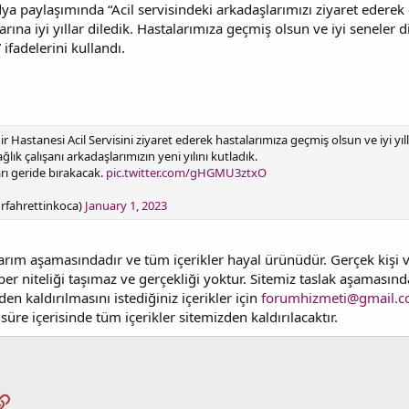
a paylaşımında “Acil servisindeki arkadaşlarımızı ziyaret ederek
na iyi yıllar diledik. Hastalarımıza geçmiş olsun ve iyi seneler d
 ifadelerini kullandı.
ehir Hastanesi Acil Servisini ziyaret ederek hastalarımıza geçmiş olsun ve iyi y
k çalışanı arkadaşlarımızın yeni yılını kutladık.
arı geride bırakacak.
pic.twitter.com/gHGMU3ztxO
drfahrettinkoca)
January 1, 2023
sarım aşamasındadır ve tüm içerikler hayal ürünüdür. Gerçek kişi
haber niteliği taşımaz ve gerçekliği yoktur. Sitemiz taslak aşaması
den kaldırılmasını istediğiniz içerikler için
forumhizmeti@gmail.
süre içerisinde tüm içerikler sitemizden kaldırılacaktır.
pp
osta
Link