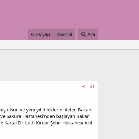
Giriş yap
Kayıt ol
Ara
#1
iş olsun ve yeni yıl dileklerini ileten Bakan
m ve Sakura Hastanesi’nden başlayan Bakan
artal Dr. Lütfi Kırdar Şehir Hastanesi Acil