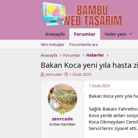
Anasayfa
Forumlar
Neler yeni
Yeni mesajlar
Forumlarda ara
Anasayfa
Forumlar
Haberler
Bakan Koca yeni yıla hasta z
K
B
zenrcade
1 Ocak 2023
o
a
n
ş
1 Ocak 2023
u
l
Bakan Koca yeni yıla ha
y
a
u
n
b
g
Sağlık Bakanı Fahrettin 
a
ı
Koca yerde anları sosy
zenrcade
ş
ç
Koca Okmeydanı Cemil Ta
l
t
Active member
Servis’lerini ziyaret etti.
a
a
t
r