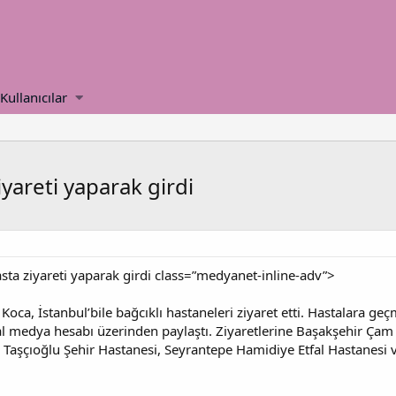
Kullanıcılar
iyareti yaparak girdi
sta ziyareti yaparak girdi class=”medyanet-inline-adv”>
Koca, İstanbul’bile bağcıklı hastaneleri ziyaret etti. Hastalara geçm
al medya hesabı üzerinden paylaştı. Ziyaretlerine Başakşehir Ça
şçıoğlu Şehir Hastanesi, Seyrantepe Hamidiye Etfal Hastanesi ve K