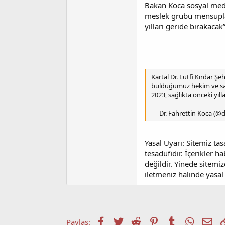
a
i
Bakan Koca sosyal medy
n
h
meslek grubu mensupları
i
yılları geride bırakacak”
Kartal Dr. Lütfi Kırdar Ş
bulduğumuz hekim ve sağlı
2023, sağlıkta önceki yıll
— Dr. Fahrettin Koca (@
Yasal Uyarı: Sitemiz ta
tesadüfidir. İçerikler 
değildir. Yinede sitemiz
iletmeniz halinde yasal 
Facebook
Twitter
Reddit
Pinterest
Tumblr
WhatsA
E-p
Paylaş: