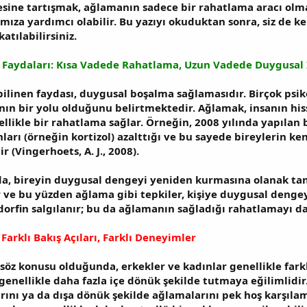
ine tartışmak, ağlamanın sadece bir rahatlama aracı olman
mıza yardımcı olabilir. Bu yazıyı okuduktan sonra, siz de k
tılabilirsiniz.
 Faydaları: Kısa Vadede Rahatlama, Uzun Vadede Duygusal 
bilinen faydası, duygusal boşalma sağlamasıdır. Birçok psi
ının bir yolu olduğunu belirtmektedir. Ağlamak, insanın his
ellikle bir rahatlama sağlar. Örneğin, 2008 yılında yapılan
onları (örneğin kortizol) azalttığı ve bu sayede bireylerin ke
ir (Vingerhoets, A. J., 2008).
, bireyin duygusal dengeyi yeniden kurmasına olanak tanır
r ve bu yüzden ağlama gibi tepkiler, kişiye duygusal dengey
orfin salgılanır; bu da ağlamanın sağladığı rahatlamayı da
 Farklı Bakış Açıları, Farklı Deneyimler
öz konusu olduğunda, erkekler ve kadınlar genellikle farklı 
genellikle daha fazla içe dönük şekilde tutmaya eğilimlidir
ını ya da dışa dönük şekilde ağlamalarını pek hoş karşıla