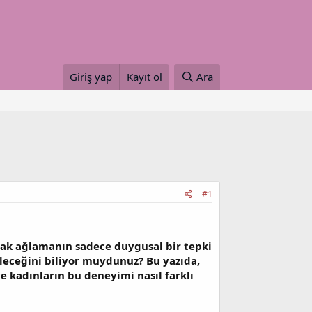
Giriş yap
Kayıt ol
Ara
#1
cak ağlamanın sadece duygusal bir tepki
leceğini biliyor muydunuz? Bu yazıda,
ve kadınların bu deneyimi nasıl farklı