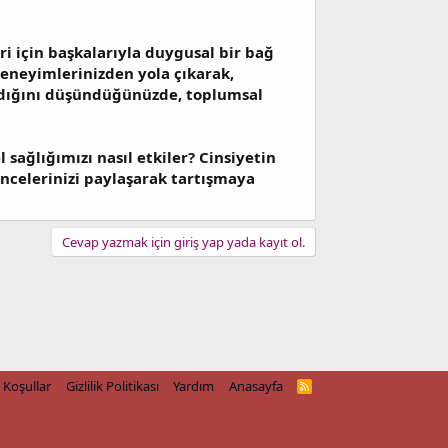
eri için başkalarıyla duygusal bir bağ
deneyimlerinizden yola çıkarak,
madığını düşündüğünüzde, toplumsal
sağlığımızı nasıl etkiler? Cinsiyetin
ncelerinizi paylaşarak tartışmaya
Cevap yazmak için giriş yap yada kayıt ol.
Koşullar
Gizlilik Politikası
Yardım
Anasayfa
R
S
S