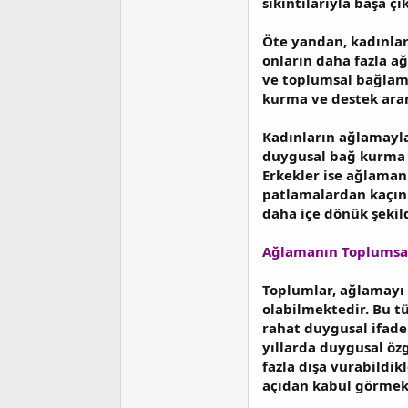
sıkıntılarıyla başa ç
Öte yandan, kadınlar
onların daha fazla a
ve toplumsal bağlamd
kurma ve destek aram
Kadınların ağlamayla
duygusal bağ kurma ve
Erkekler ise ağlaman
patlamalardan kaçınır
daha içe dönük şekil
Ağlamanın Toplumsal 
Toplumlar, ağlamayı g
olabilmektedir. Bu t
rahat duygusal ifade
yıllarda duygusal öz
fazla dışa vurabildi
açıdan kabul görmek