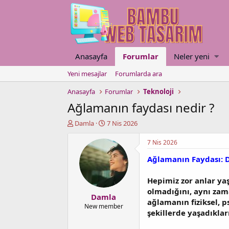
Anasayfa
Forumlar
Neler yeni
Yeni mesajlar
Forumlarda ara
Anasayfa
Forumlar
Teknoloji
Ağlamanın faydası nedir ?
K
B
Damla
7 Nis 2026
o
a
n
ş
7 Nis 2026
u
l
Ağlamanın Faydası: D
y
a
u
n
b
g
Hepimiz zor anlar ya
a
ı
olmadığını, aynı zam
Damla
ş
ç
ağlamanın fiziksel, p
l
t
New member
şekillerde yaşadıklar
a
a
t
r