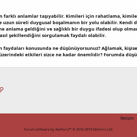
n farklı anlamlar taşıyabilir. Kimileri için rahatlama, kimil
e uzun süreli duygusal boşalmanın bir yolu olabilir. Kendi 
 ne anlama geldiğini ve sağlıklı bir duygu ifadesi olup ol
asıl şekillendiğini sorgulamak faydalı olabilir.
ın faydaları konusunda ne düşünüyorsunuz? Ağlamak, kişisel 
üzerindeki etkileri sizce ne kadar önemlidir? Forumda düşü
pp
osta
Link
İletişim
Forum software by XenForo™
© 2010-2019 XenForo Ltd.