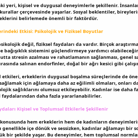
 yeri, kişisel ve duygusal deneyimlerle şekillenir. İnsanl
 kurallar çerçevesinde yaşarlar. Sosyal beklentiler, bireyle
eklerini belirlemede önemli bir faktördür.
indeki Etkisi: Psikolojik ve Fiziksel Boyutlar
ikolojik değil, fiziksel faydaları da vardır. Birçok araştır
e bağışıklık sistemini güçlendirmeye yardımcı olabileceğin
utta stresin azalması ve rahatlamanın sağlanması, genel sa
rasında salınan endorfinler, doğal bir ağrı kesici gibi çalışı
 etkileri, erkeklerin duygusal boşalma süreçlerinde de önem
ğlamak için ağlamaya daha az eğilimli olmaları, onları dah
ojik sağlıklarını olumsuz etkileyebilir. Kadınlar ise daha f
 faydalarından daha fazla yararlanabilirler.
aları Kişisel ve Toplumsal Etkilerle Şekillenir
konusunda hem erkeklerin hem de kadınların deneyimlerinin
 genellikle içe dönük ve sessizken, kadınlar ağlamayı bir 
ük bir şekilde yaşar. Bu deneyimler, hem toplumsal normlar 