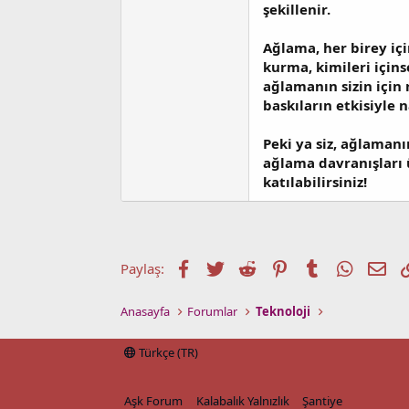
şekillenir.
Ağlama, her birey içi
kurma, kimileri içins
ağlamanın sizin için
baskıların etkisiyle n
Peki ya siz, ağlaman
ağlama davranışları 
katılabilirsiniz!
Facebook
Twitter
Reddit
Pinterest
Tumblr
WhatsA
E-p
Paylaş:
Anasayfa
Forumlar
Teknoloji
Türkçe (TR)
Aşk Forum
Kalabalık Yalnızlık
Şantiye