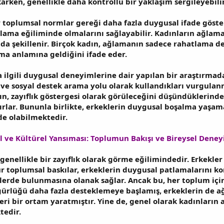
ıkarken, genellikle daha kontrollü bir yaklaşım sergileyebilir
 toplumsal normlar gereği daha fazla duygusal ifade göste
ğlama eğiliminde olmalarını sağlayabilir. Kadınların ağlam
a şekillenir. Birçok kadın, ağlamanın sadece rahatlama de
a anlamına geldiğini ifade eder.
 ilgili duygusal deneyimlerine dair yapılan bir araştırmada
 sosyal destek arama yolu olarak kullandıkları vurgulanmıştı
ın, zayıflık göstergesi olarak görüleceğini düşündüklerin
lar. Bununla birlikte, erkeklerin duygusal boşalma yaşama 
de olabilmektedir.
ve Kültürel Yansıması: Toplumun Bakışı ve Bireysel Deney
enellikle bir zayıflık olarak görme eğilimindedir. Erkekler
ür toplumsal baskılar, erkeklerin duygusal patlamalarını ko
lerde bulunmasına olanak sağlar. Ancak bu, her toplum için 
gürlüğü daha fazla desteklemeye başlamış, erkeklerin de a
kleri bir ortam yaratmıştır. Yine de, genel olarak kadınlar
tedir.