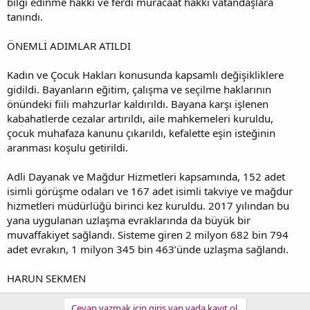
bilgi edinme hakkı ve ferdî müracaat hakkı vatandaşlara
tanındı.
ÖNEMLİ ADIMLAR ATILDI
Kadın ve Çocuk Hakları konusunda kapsamlı değişikliklere
gidildi. Bayanların eğitim, çalışma ve seçilme haklarının
önündeki fiili mahzurlar kaldırıldı. Bayana karşı işlenen
kabahatlerde cezalar artırıldı, aile mahkemeleri kuruldu,
çocuk muhafaza kanunu çıkarıldı, kefalette eşin isteğinin
aranması koşulu getirildi.
Adli Dayanak ve Mağdur Hizmetleri kapsamında, 152 adet
isimli görüşme odaları ve 167 adet isimli takviye ve mağdur
hizmetleri müdürlüğü birinci kez kuruldu. 2017 yılından bu
yana uygulanan uzlaşma evraklarında da büyük bir
muvaffakiyet sağlandı. Sisteme giren 2 milyon 682 bin 794
adet evrakın, 1 milyon 345 bin 463’ünde uzlaşma sağlandı.
HARUN SEKMEN
Cevap yazmak için giriş yap yada kayıt ol.