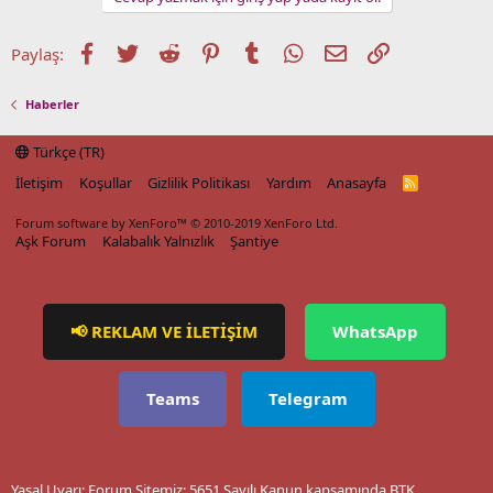
Facebook
Twitter
Reddit
Pinterest
Tumblr
WhatsApp
E-posta
Link
Paylaş:
Haberler
Türkçe (TR)
İletişim
Koşullar
Gizlilik Politikası
Yardım
Anasayfa
R
S
S
Forum software by XenForo™
© 2010-2019 XenForo Ltd.
Aşk Forum
Kalabalık Yalnızlık
Şantiye
📢 REKLAM VE İLETİŞİM
WhatsApp
Teams
Telegram
Yasal Uyarı: Forum Sitemiz; 5651 Sayılı Kanun kapsamında BTK