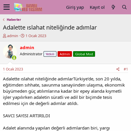
Giriş yap
Kayıt ol
Haberler
Adalette ıslahat niteliğinde adımlar
K
B
admin
1 Ocak 2023
o
a
n
ş
admin
u
l
Administrator
Yetkili
Admin
Global Mod
y
a
u
n
b
g
1 Ocak 2023
#1
a
ı
ş
ç
Adalette ıslahat niteliğinde adımlarTürkiye’de, son 20 yılda,
l
t
eğitimden sıhhate, savunma sanayiinden ulaşıma, ekonomik
a
a
büyümeden güç atılımlarına kadar bir epey alanda kıymetli
t
r
işler yapılırken adaletin süratli ve adil bir biçimde tesis
a
i
edilmesi için de değerli adımlar atıldı.
n
h
i
SAVCI SAYISI ARTIRILDI
Adalet alanında yapılan değerli adımlardan biri, yargı