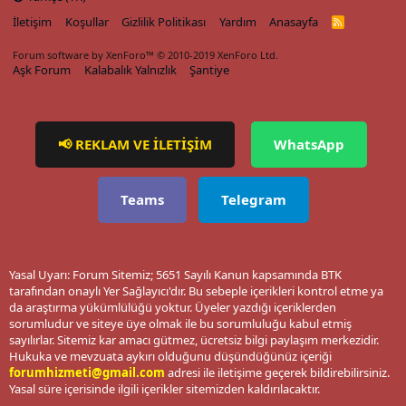
İletişim
Koşullar
Gizlilik Politikası
Yardım
Anasayfa
R
S
S
Forum software by XenForo™
© 2010-2019 XenForo Ltd.
Aşk Forum
Kalabalık Yalnızlık
Şantiye
📢 REKLAM VE İLETİŞİM
WhatsApp
Teams
Telegram
Yasal Uyarı: Forum Sitemiz; 5651 Sayılı Kanun kapsamında BTK
tarafından onaylı Yer Sağlayıcı'dır. Bu sebeple içerikleri kontrol etme ya
da araştırma yükümlülüğü yoktur. Üyeler yazdığı içeriklerden
sorumludur ve siteye üye olmak ile bu sorumluluğu kabul etmiş
sayılırlar. Sitemiz kar amacı gütmez, ücretsiz bilgi paylaşım merkezidir.
Hukuka ve mevzuata aykırı olduğunu düşündüğünüz içeriği
forumhizmeti@gmail.com
adresi ile iletişime geçerek bildirebilirsiniz.
Yasal süre içerisinde ilgili içerikler sitemizden kaldırılacaktır.