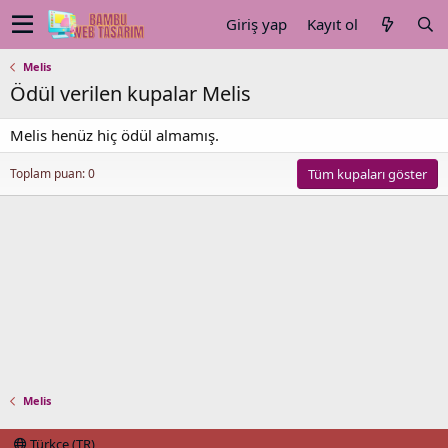
Giriş yap
Kayıt ol
Melis
Ödül verilen kupalar Melis
Melis henüz hiç ödül almamış.
Toplam puan: 0
Tüm kupaları göster
Melis
Türkçe (TR)