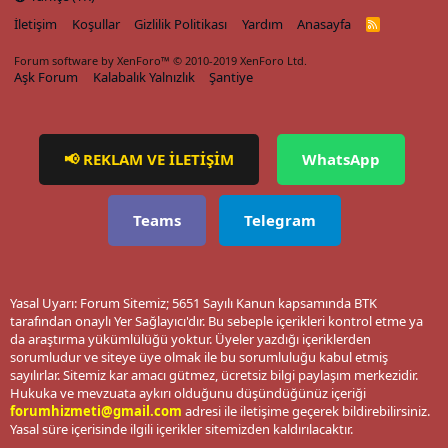
İletişim
Koşullar
Gizlilik Politikası
Yardım
Anasayfa
R
S
S
Forum software by XenForo™
© 2010-2019 XenForo Ltd.
Aşk Forum
Kalabalık Yalnızlık
Şantiye
📢 REKLAM VE İLETİŞİM
WhatsApp
Teams
Telegram
Yasal Uyarı: Forum Sitemiz; 5651 Sayılı Kanun kapsamında BTK
tarafından onaylı Yer Sağlayıcı'dır. Bu sebeple içerikleri kontrol etme ya
da araştırma yükümlülüğü yoktur. Üyeler yazdığı içeriklerden
sorumludur ve siteye üye olmak ile bu sorumluluğu kabul etmiş
sayılırlar. Sitemiz kar amacı gütmez, ücretsiz bilgi paylaşım merkezidir.
Hukuka ve mevzuata aykırı olduğunu düşündüğünüz içeriği
forumhizmeti@gmail.com
adresi ile iletişime geçerek bildirebilirsiniz.
Yasal süre içerisinde ilgili içerikler sitemizden kaldırılacaktır.